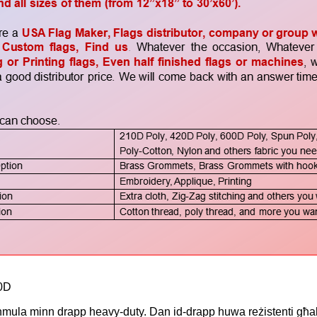
10D
 minn drapp heavy-duty. Dan id-drapp huwa reżistenti għall-il