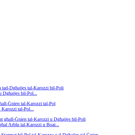
Dgħajjes bil-Pol...
Karozzi tal-Pol...
ħal Arblu tal-Karozzi u Boat...