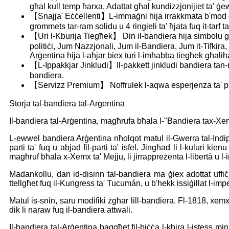
għal kull temp ħarxa. Adattat għal kundizzjonijiet ta' ġe
【Snajja' Eċċellenti】L-immaġni hija irrakkmata b'mod de
grommets tar-ram solidu u 4 ringieli ta' ħjata fuq it-tarf tal
【Uri l-Kburija Tiegħek】 Din il-bandiera hija simbolu għall
politiċi, Jum Nazzjonali, Jum il-Bandiera, Jum it-Tifkira
Arġentina hija l-aħjar biex turi l-imħabba tiegħek għalih
【L-Ippakkjar Jinkludi】Il-pakkett jinkludi bandiera tan-
bandiera.
【Servizz Premium】 Noffrulek l-aqwa esperjenza ta' p
Storja tal-bandiera tal-Arġentina
Il-bandiera tal-Arġentina, magħrufa bħala l-"Bandiera tax-Xem
L-ewwel bandiera Arġentina nħolqot matul il-Gwerra tal-Indipe
parti ta' fuq u abjad fil-parti ta' isfel. Jingħad li l-kuluri k
magħruf bħala x-Xemx ta' Mejju, li jirrappreżenta l-libertà u l-
Madankollu, dan id-disinn tal-bandiera ma ġiex adottat uffiċ
ttellgħet fuq il-Kungress ta' Tucumán, u b'hekk issiġillat l-impe
Matul is-snin, saru modifiki żgħar lill-bandiera. Fl-1818, xem
dik li naraw fuq il-bandiera attwali.
Il-bandiera tal-Arġentina baqgħet fil-biċċa l-kbira l-istess m