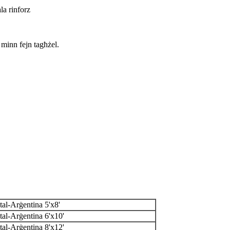
la rinforz
minn fejn tagħżel.
tal-Arġentina 5'x8'
tal-Arġentina 6'x10'
tal-Arġentina 8'x12'