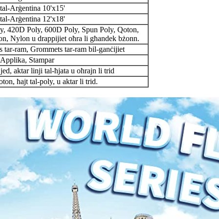
tal-Arġentina 10'x15'
tal-Arġentina 12'x18'
y, 420D Poly, 600D Poly, Spun Poly, Qoton,
n, Nylon u drappijiet oħra li għandek bżonn.
tar-ram, Grommets tar-ram bil-ganċijiet
Applika, Stampar
ed, aktar linji tal-ħjata u oħrajn li trid
oton, ħajt tal-poly, u aktar li trid.