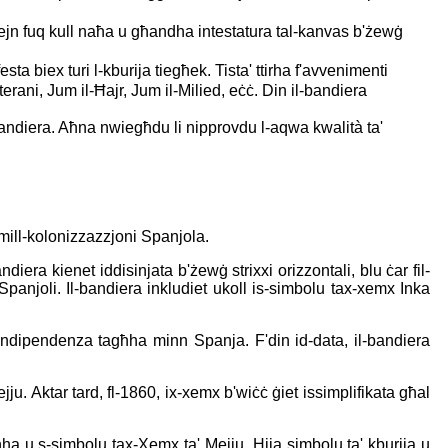
ejn fuq kull naħa u għandha intestatura tal-kanvas b'żewġ
a biex turi l-kburija tiegħek. Tista' ttirha f'avvenimenti
erani, Jum il-Ħajr, Jum il-Milied, eċċ. Din il-bandiera
bandiera. Aħna nwiegħdu li nipprovdu l-aqwa kwalità ta'
mill-kolonizzazzjoni Spanjola.
ra kienet iddisinjata b'żewġ strixxi orizzontali, blu ċar fil-
zi Spanjoli. Il-bandiera inkludiet ukoll is-simbolu tax-xemx Inka
l-indipendenza tagħha minn Spanja. F'din id-data, il-bandiera
u. Aktar tard, fl-1860, ix-xemx b'wiċċ ġiet issimplifikata għal
għha u s-simbolu tax-Xemx ta' Mejju. Hija simbolu ta' kburija u