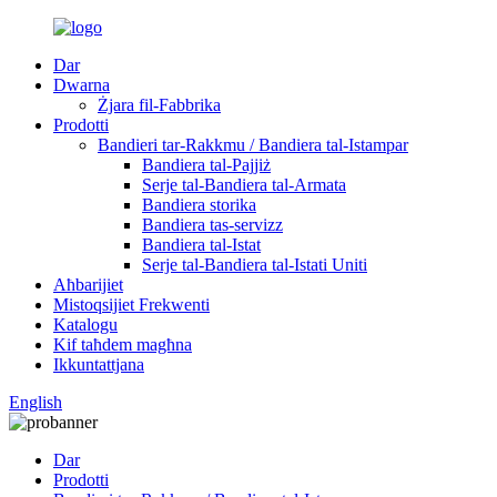
Dar
Dwarna
Żjara fil-Fabbrika
Prodotti
Bandieri tar-Rakkmu / Bandiera tal-Istampar
Bandiera tal-Pajjiż
Serje tal-Bandiera tal-Armata
Bandiera storika
Bandiera tas-servizz
Bandiera tal-Istat
Serje tal-Bandiera tal-Istati Uniti
Aħbarijiet
Mistoqsijiet Frekwenti
Katalogu
Kif taħdem magħna
Ikkuntattjana
English
Dar
Prodotti