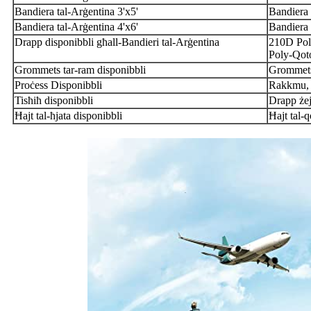
Bandiera tal-Arġentina 3'x5'
Bandiera 
Bandiera tal-Arġentina 4'x6'
Bandiera 
Drapp disponibbli għall-Bandieri tal-Arġentina
210D Pol
Poly-Qoto
Grommets tar-ram disponibbli
Grommets 
Proċess Disponibbli
Rakkmu, 
Tisħiħ disponibbli
Drapp żejj
Ħajt tal-ħjata disponibbli
Ħajt tal-q