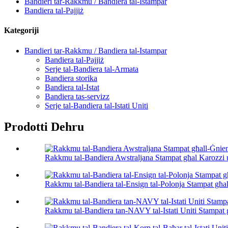
Bandieri tar-Rakkmu / Bandiera tal-Istampar
Bandiera tal-Pajjiż
Kategoriji
Bandieri tar-Rakkmu / Bandiera tal-Istampar
Bandiera tal-Pajjiż
Serje tal-Bandiera tal-Armata
Bandiera storika
Bandiera tal-Istat
Bandiera tas-servizz
Serje tal-Bandiera tal-Istati Uniti
Prodotti Dehru
Rakkmu tal-Bandiera Awstraljana Stampat għal Karozzi u 
Rakkmu tal-Bandiera tal-Ensign tal-Polonja Stampat għal 
Rakkmu tal-Bandiera tan-NAVY tal-Istati Uniti Stampat g