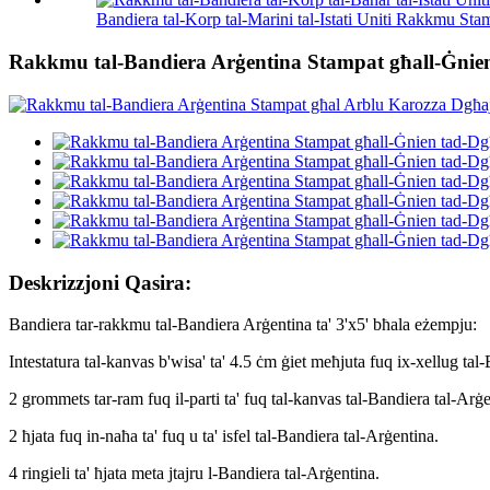
Bandiera tal-Korp tal-Marini tal-Istati Uniti Rakkmu Stam
Rakkmu tal-Bandiera Arġentina Stampat għall-Ġnien t
Deskrizzjoni Qasira:
Bandiera tar-rakkmu tal-Bandiera Arġentina ta' 3'x5' bħala eżempju:
Intestatura tal-kanvas b'wisa' ta' 4.5 ċm ġiet meħjuta fuq ix-xellug ta
2 grommets tar-ram fuq il-parti ta' fuq tal-kanvas tal-Bandiera tal-Arġe
2 ħjata fuq in-naħa ta' fuq u ta' isfel tal-Bandiera tal-Arġentina.
4 ringieli ta' ħjata meta jtajru l-Bandiera tal-Arġentina.