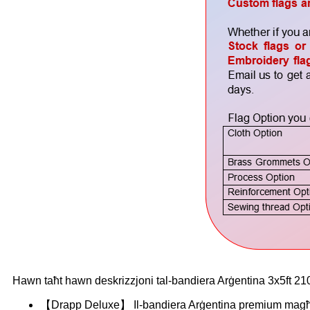
Hawn taħt hawn deskrizzjoni tal-bandiera Arġentina 3x5ft 2
【Drapp Deluxe】 Il-bandiera Arġentina premium magħmula