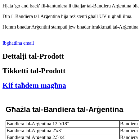
Ħjata 'go and back' fil-kantuniera li tittajjar tal-Bandiera Arġentina bħa
Din il-Bandiera tal-Arġentina hija reżistenti għall-UV u għall-ilma.
Hemm bnadar Arġentini stampati jew bnadar irrakkmati tal-Arġentina 
Ibgħatilna email
Dettalji tal-Prodott
Tikketti tal-Prodott
Kif taħdem magħna
Għażla tal-Bandiera tal-Arġentina
Bandiera tal-Arġentina 12”x18”
Bandiera 
Bandiera tal-Arġentina 2'x3'
Bandiera 
Bandiera tal-Arġentina 2.5'x4'
Bandiera 