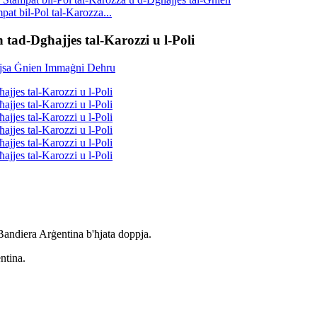
pat bil-Pol tal-Karozza...
ad-Dgħajjes tal-Karozzi u l-Poli
l-Bandiera Arġentina b'ħjata doppja.
ntina.