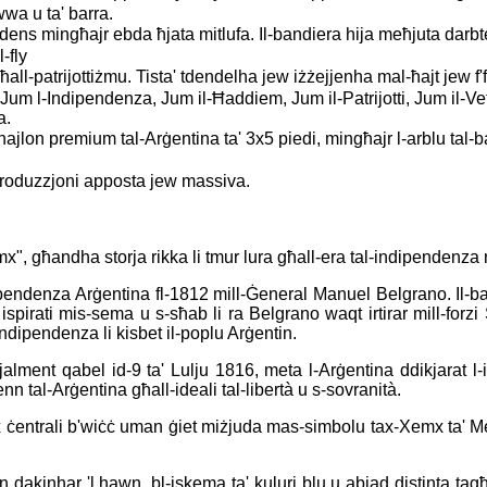
wwa u ta' barra.
ns mingħajr ebda ħjata mitlufa. Il-bandiera hija meħjuta darbt
-fly
-patrijottiżmu. Tista' tdendelha jew iżżejjenha mal-ħajt jew f'fest
, Jum l-Indipendenza, Jum il-Ħaddiem, Jum il-Patrijotti, Jum il-Vet
a.
najlon premium tal-Arġentina ta' 3x5 piedi, mingħajr l-arblu tal-
roduzzjoni apposta jew massiva.
x", għandha storja rikka li tmur lura għall-era tal-indipendenza 
ndenza Arġentina fl-1812 mill-Ġeneral Manuel Belgrano. Il-bandie
ienu ispirati mis-sema u s-sħab li ra Belgrano waqt irtirar mill-for
indipendenza li kisbet il-poplu Arġentin.
jalment qabel id-9 ta' Lulju 1816, meta l-Arġentina ddikjarat 
nn tal-Arġentina għall-ideali tal-libertà u s-sovranità.
x ċentrali b'wiċċ uman ġiet miżjuda mas-simbolu tax-Xemx ta' Mejj
inn dakinhar 'l hawn, bl-iskema ta' kuluri blu u abjad distinta ta