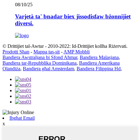
08/10/25
Varjetà ta' bnadar biex jissodisfaw bżonnijiet
diversi.
© Drittijiet tal-Awtur - 2010-2022: Id-Drittijiet kollha Riżervati.
Prodotti Sħan
-
Mappa tas-sit
-
AMP Mobbli
Bandiera Awstraljana bi Sfond Aħmar
,
Bandiera Malasjana
,
Bandiera tar-Repubblika Dominikana
,
Bandiera Amerikana
Olandiża
,
Bandiera għal Amsterdam
,
Bandiera Filippina Hd
,
Ibgħat Email
x