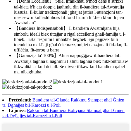
【Dehra Eċċellenti】 Stilel irrakkmati b'mod dens u strixxi
tal-ħjata b'ħjata doppja jagħmlu din il-bandiera tal-Awstralja
lussuża. Il-kulur tradizzjonali jgħajjat ​​​​jattira l-attenzjoni tan-
nies sew u kulħadd iħoss fil-fond fir-ruħ li "Jien kburi li jien
Awstraljan"
【Bandiera Indispensabbli】 Il-bandiera Awstraljana hija
simbolu ideali biex tittajjar u rigal eċċellenti għall-familja u l-
ħbieb. Tista' tesprimi l-imħabba tiegħek lejn pajjiżek billi
tdendelha mal-ħajt għal ċelebrazzjonijiet nazzjonali fid-dar, fl-
uffiċċju, fit-toroq u barra.
【Garanzija ta' 100%】Aħna nappoġġjaw il-bandiera tal-
Awstralja tagħna u nagħmlu l-almu tagħna biex nikkontrollaw
il-kwalità ta' kull dettall. Se nivverifikaw kull bandiera qabel
ma nibagħtuha.
Preċedenti:
Bandiera tal-Olanda Rakkmu Stampat għal Ġnien
ta' Dgħajjes bil-Karozzi u l-Poli
Li jmiss:
Rakkmu tal-Bandiera Bolivjana Stampat għall-Ġnien
tad-Dgħajjes tal-Karozzi u l-Poli