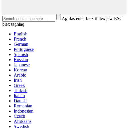
Agħfas enter biex tfittex jew ESC
biex tagħlaq
English
French
German
Portuguese
Spanish
Russian
Japanese
Korean
Arabic
Irish
Greek
Turkish
Italian
Danish
Romanian
Indonesian
Czech
Afrikaans
Swedish