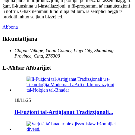
tagħna jibda mill-produzzjoni, u jkompli permezz tal-assemblaġġ, il-
ġarr, il-kunsinna u l-installazzjoni, u fil-programmi ta' manutenzjoni
li noffru. Għax nemmnu li fid-dinja tal-lum, is-sempliċi bejgħ ta'
prodotti mhux se jkun biżżejjed.
Abbona
Ikkuntattjana
Chipan Village, Yinan County, Linyi City, Shandong
Province, Ċina, 276300
L-Aħħar Aħbarijiet
18/11/25
Il-Fużjoni tal-Artiġjanat Tradizzjonali...