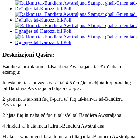
Deskrizzjoni Qasira:
Bandiera tar-rakkmu tal-Bandiera Awstraljana ta' 3'x5' bħala
eżempju:
Intestatura tal-kanvas b'wisa' ta' 4.5 ċm ġiet meħjuta fuq ix-xellug
tal-Bandiera Awstraljana b'ħjata doppja.
2 grommets tar-ram fuq il-parti ta' fuq tal-kanvas tal-Bandiera
Awstraljana.
2 ħjata fuq in-naħa ta' fuq u ta' isfel tal-Bandiera Awstraljana.
4 ringieli ta' ħjata meta jtajru l-Bandiera Awstraljana.
Ħjata ta' wara u go fil-kantuniera li tittajjar tal-Bandiera Awstraljana