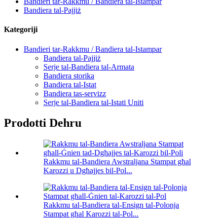
Bandieri tar-Rakkmu / Bandiera tal-Istampar
Bandiera tal-Pajjiż
Kategoriji
Bandieri tar-Rakkmu / Bandiera tal-Istampar
Bandiera tal-Pajjiż
Serje tal-Bandiera tal-Armata
Bandiera storika
Bandiera tal-Istat
Bandiera tas-servizz
Serje tal-Bandiera tal-Istati Uniti
Prodotti Dehru
Rakkmu tal-Bandiera Awstraljana Stampat għal
Karozzi u Dgħajjes bil-Pol...
Rakkmu tal-Bandiera tal-Ensign tal-Polonja
Stampat għal Karozzi tal-Pol...