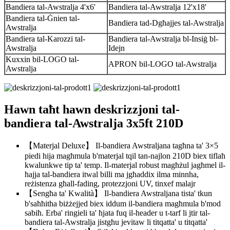
Bandiera tal-Awstralja 4'x6'
Bandiera tal-Awstralja 12'x18'
Bandiera tal-Ġnien tal-
Bandiera tad-Dgħajjes tal-Awstralja
Awstralja
Bandiera tal-Karozzi tal-
Bandiera tal-Awstralja bl-Insiġ bl-
Awstralja
Idejn
Kuxxin bil-LOGO tal-
APRON bil-LOGO tal-Awstralja
Awstralja
Hawn taħt hawn deskrizzjoni tal-
bandiera tal-Awstralja 3x5ft 210D
【Materjal Deluxe】 Il-bandiera Awstraljana tagħna ta' 3×5
piedi hija magħmula b'materjal tqil tan-najlon 210D biex tiflaħ
kwalunkwe tip ta' temp. Il-materjal robust magħżul jagħmel il-
ħajja tal-bandiera itwal billi ma jgħaddix ilma minnha,
reżistenza għall-fading, protezzjoni UV, tinxef malajr
【Sengħa ta' Kwalità】 Il-bandiera Awstraljana tista' tkun
b'saħħitha biżżejjed biex iddum il-bandiera magħmula b'mod
sabiħ. Erba' ringieli ta' ħjata fuq il-header u t-tarf li jtir tal-
bandiera tal-Awstralja jistgħu jevitaw li titqatta' u titqatta'