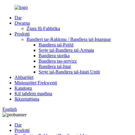
Dar
Dwarna
Żjara fil-Fabbrika
Prodotti
Bandieri tar-Rakkmu / Bandiera tal-Istampar
Bandiera tal-Pajjiż
Serje tal-Bandiera tal-Armata
Bandiera storika
Bandiera tas-servizz
Bandiera tal-Istat
Serje tal-Bandiera tal-Istati Uniti
Aħbarijiet
Mistoqsijiet Frekwenti
Katalogu
Kif taħdem magħna
Ikkuntattjana
English
Dar
Prodotti