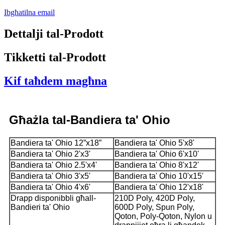
Ibgħatilna email
Dettalji tal-Prodott
Tikketti tal-Prodott
Kif taħdem magħna
Għażla tal-Bandiera ta' Ohio
Bandiera ta' Ohio 12”x18”
Bandiera ta' Ohio 5'x8'
Bandiera ta' Ohio 2'x3'
Bandiera ta' Ohio 6'x10'
Bandiera ta' Ohio 2.5'x4'
Bandiera ta' Ohio 8'x12'
Bandiera ta' Ohio 3'x5'
Bandiera ta' Ohio 10'x15'
Bandiera ta' Ohio 4'x6'
Bandiera ta' Ohio 12'x18'
Drapp disponibbli għall-
210D Poly, 420D Poly,
Bandieri ta' Ohio
600D Poly, Spun Poly,
Qoton, Poly-Qoton, Nylon u