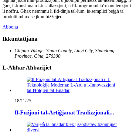
tagħna jibda mill-produzzjoni, u jkompli permezz tal-assemblaġġ, il-
ġarr, il-kunsinna u l-installazzjoni, u fil-programmi ta' manutenzjoni
li noffru. Għax nemmnu li fid-dinja tal-lum, is-sempliċi bejgħ ta'
prodotti mhux se jkun biżżejjed.
Abbona
Ikkuntattjana
Chipan Village, Yinan County, Linyi City, Shandong
Province, Ċina, 276300
L-Aħħar Aħbarijiet
18/11/25
Il-Fużjoni tal-Artiġjanat Tradizzjonali...