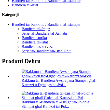
Bandieri tar-Rakkmu / Bandiera tal-Istampar
Bandiera tal-Istat
Kategoriji
Bandieri tar-Rakkmu / Bandiera tal-Istampar
Bandiera tal-Pajjiż
Serje tal-Bandiera tal-Armata
Bandiera storika
Bandiera tal-Istat
Bandiera tas-servizz
Serje tal-Bandiera tal-Istati Uniti
Prodotti Dehru
Rakkmu tal-Bandiera Awstraljana Stampat għal
Karozzi u Dgħajjes bil-Pol...
Rakkmu tal-Bandiera tal-Ensign tal-Polonja
Stampat għal Karozzi tal-Pol...