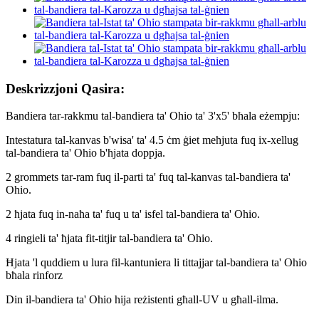
Deskrizzjoni Qasira:
Bandiera tar-rakkmu tal-bandiera ta' Ohio ta' 3'x5' bħala eżempju:
Intestatura tal-kanvas b'wisa' ta' 4.5 ċm ġiet meħjuta fuq ix-xellug
tal-bandiera ta' Ohio b'ħjata doppja.
2 grommets tar-ram fuq il-parti ta' fuq tal-kanvas tal-bandiera ta'
Ohio.
2 ħjata fuq in-naħa ta' fuq u ta' isfel tal-bandiera ta' Ohio.
4 ringieli ta' ħjata fit-titjir tal-bandiera ta' Ohio.
Ħjata 'l quddiem u lura fil-kantuniera li tittajjar tal-bandiera ta' Ohio
bħala rinforz
Din il-bandiera ta' Ohio hija reżistenti għall-UV u għall-ilma.