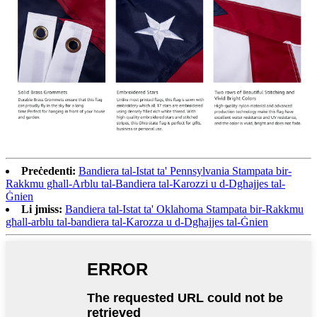
Preċedenti:
Bandiera tal-Istat ta' Pennsylvania Stampata bir-
Rakkmu għall-Arblu tal-Bandiera tal-Karozzi u d-Dgħajjes tal-
Ġnien
Li jmiss:
Bandiera tal-Istat ta' Oklahoma Stampata bir-Rakkmu
għall-arblu tal-bandiera tal-Karozza u d-Dgħajjes tal-Ġnien