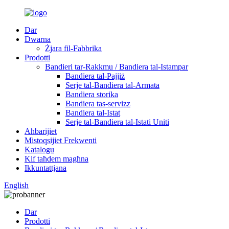
Dar
Dwarna
Żjara fil-Fabbrika
Prodotti
Bandieri tar-Rakkmu / Bandiera tal-Istampar
Bandiera tal-Pajjiż
Serje tal-Bandiera tal-Armata
Bandiera storika
Bandiera tas-servizz
Bandiera tal-Istat
Serje tal-Bandiera tal-Istati Uniti
Aħbarijiet
Mistoqsijiet Frekwenti
Katalogu
Kif taħdem magħna
Ikkuntattjana
English
Dar
Prodotti