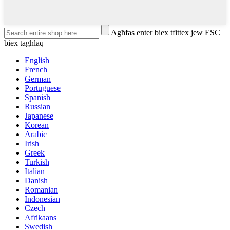
Agħfas enter biex tfittex jew ESC
biex tagħlaq
English
French
German
Portuguese
Spanish
Russian
Japanese
Korean
Arabic
Irish
Greek
Turkish
Italian
Danish
Romanian
Indonesian
Czech
Afrikaans
Swedish