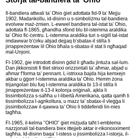
Il-bandiera attwali ta' Ohio ġiet adottata fid-9 ta' Mejju
1902. Madankollu, id-disinn u s-simboliżmu tal-bandiera
evolvew maż-żmien. L-ewwel bandiera tal-istat ta' Ohio,
adottata fl-1865, għandha sfond blu bl-istemma araldika
ta' Ohio fiċ-ċentru. L-istemma araldika turi s-siġill tal-istat
imdawwar b'ċirku abjad dejjaq b'sbatax-il stilla li
jirrappreżentaw lil Ohio bħala s-sbatax-il stat li ngħaqad
mal-Unjoni.
Fl-1902, ġie introdott disinn ġdid li għadu jintuża sal-lum.
Dan jikkonsisti fi tliet strixxi orizzontali ta’ aħmar, abjad u
aħmar f’forma ta’ pennant. L-istrixxa bajda hija kemxejn
akbar u ġġorr l-istemma araldika ta’ Ohio. Hemm żona
trijangolari blu fuq l-istemma araldika bi 13-il stilla li
jirrappreżentaw it-13-il kolonja oriġinali, ajkla li
tissimbolizza s-saħħa u l-libertà Amerikana, qatta qamħ li
tissimbolizza l-agrikoltura, u mazz ta’ sbatax-il vleġġa li
jissimbolizzaw il-qawwa ta’ Ohio li tiddefendi lin-nies
tagħha.
Fl-1965, il-kelma "OHIO" ġiet miżjuda taħt l-emblema
nazzjonali tal-bandiera biex ittejjeb aktar ir-rikonoxximent
tagħha. Id-disinn baqa' l-istess u jissimbolizza l-istorja, il-