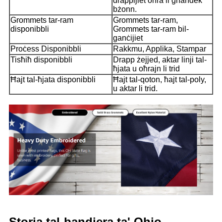
drappijiet oħra li għandek
bżonn.
Grommets tar-ram
Grommets tar-ram,
disponibbli
Grommets tar-ram bil-
ganċijiet
Proċess Disponibbli
Rakkmu, Applika, Stampar
Tisħiħ disponibbli
Drapp żejjed, aktar linji tal-
ħjata u oħrajn li trid
Ħajt tal-ħjata disponibbli
Ħajt tal-qoton, ħajt tal-poly,
u aktar li trid.
Storja tal-bandiera ta' Ohio