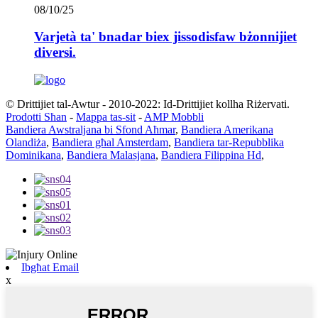
08/10/25
Varjetà ta' bnadar biex jissodisfaw bżonnijiet
diversi.
© Drittijiet tal-Awtur - 2010-2022: Id-Drittijiet kollha Riżervati.
Prodotti Sħan
-
Mappa tas-sit
-
AMP Mobbli
Bandiera Awstraljana bi Sfond Aħmar
,
Bandiera Amerikana
Olandiża
,
Bandiera għal Amsterdam
,
Bandiera tar-Repubblika
Dominikana
,
Bandiera Malasjana
,
Bandiera Filippina Hd
,
Ibgħat Email
x