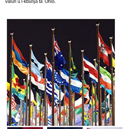
valuri u l-kburija ta' Ohio.